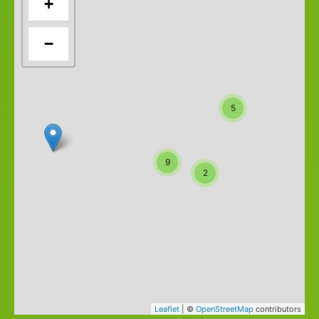
+
−
5
9
2
Leaflet
| ©
OpenStreetMap
contributors