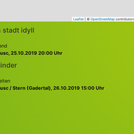
Leaflet
| ©
OpenStreetMap
contributor
 stadt idyll
bend
Crusc, 25.10.2019 20:00 Uhr
inder
eiten
rusc / Stern (Gadertal), 26.10.2019 15:00 Uhr