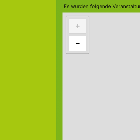
Es wurden folgende Veranstalt
+
−