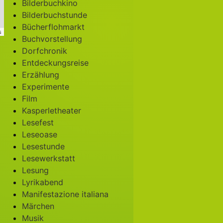
Bilderbuchkino
Bilderbuchstunde
Bücherflohmarkt
s
Buchvorstellung
Dorfchronik
Entdeckungsreise
Erzählung
Experimente
Film
Kasperletheater
Lesefest
Leseoase
Lesestunde
Lesewerkstatt
Lesung
Lyrikabend
Manifestazione italiana
Märchen
Musik