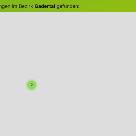
ungen im Bezirk
Gadertal
gefunden:
2